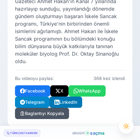
Gazeteci Ahmet Hakan'ın Kanal 7 yıllarında
hazırlayıp sunduğu, yayınlandığı dönemde
gündem oluşturmayı başaran İskele Sancak
programı, Türkiye'nin birbirinden önemli
isimlerini ağırlamıştı. Ahmet Hakan ile İskele
Sancak programının bu bölümdeki konuğu
bilim dünyasına büyük katkılarıyla tanınan
moleküler biyolog Prof. Dr. Oktay Sinanoğlu
oldu.
Bu videoyu paylas:
368 kez izlendi
Facebook
X
WhatsApp
Telegram
LinkedIn
Baglantıyı Kopyala
absürt
saçma
TÜRKÇESI VARKEN